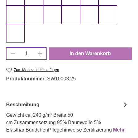
schwarz 000299 uni
senf 000313 uni
smaragd 000266 uni
smaragd 000267 uni
terracotta 000712 uni
türkis 000842
weiß 000011 uni
Produkt Anzahl: Gib den gewünschten Wert e
In den Warenkorb
Zum Merkzettel hinzufügen
Produktnummer:
SW10003.25
Beschreibung
Gewicht ca. 240 g/m² Breite 50
cm Zusammensetzung 95% Baumwolle 5%
ElasthanBündchenPflegehinweise Zertifizierung
Mehr