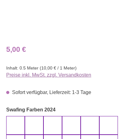
Regulärer Preis:
5,00 €
Inhalt:
0.5 Meter
(10,00 € / 1 Meter)
Preise inkl. MwSt. zzgl. Versandkosten
Sofort verfügbar, Lieferzeit: 1-3 Tage
auswählen
Swafing Farben 2024
altmint 000262 uni
altmint 000265 uni
altrosa 000435 uni
altrosa 000436 uni
anthrazit 000790 uni
aqua 000746 