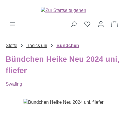
Zum Hauptinhalt springen
Ware
Stoffe
Basics uni
Bündchen
Bündchen Heike Neu 2024 uni,
fliefer
Swafing
Bildergalerie überspringen