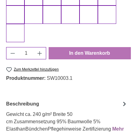
schwarz 000299 uni
senf 000313 uni
smaragd 000266 uni
smaragd 000267 uni
terracotta 000712 uni
türkis 000842
weiß 000011 uni
Produkt Anzahl: Gib den gewünschten Wert e
In den Warenkorb
Zum Merkzettel hinzufügen
Produktnummer:
SW10003.1
Beschreibung
Gewicht ca. 240 g/m² Breite 50
cm Zusammensetzung 95% Baumwolle 5%
ElasthanBündchenPflegehinweise Zertifizierung
Mehr