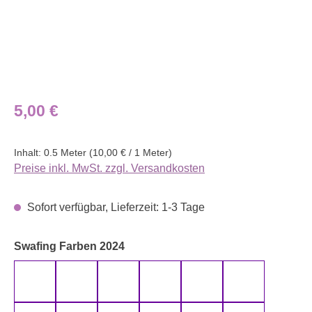
Regulärer Preis:
5,00 €
Inhalt:
0.5 Meter
(10,00 € / 1 Meter)
Preise inkl. MwSt. zzgl. Versandkosten
Sofort verfügbar, Lieferzeit: 1-3 Tage
auswählen
Swafing Farben 2024
altmint 000262 uni
altmint 000265 uni
altrosa 000435 uni
altrosa 000436 uni
anthrazit 000790 uni
aqua 000746 