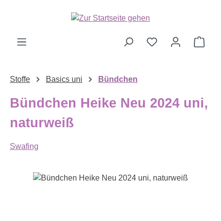
Zum Hauptinhalt springen
Ware
Stoffe
Basics uni
Bündchen
Bündchen Heike Neu 2024 uni,
naturweiß
Swafing
Bildergalerie überspringen