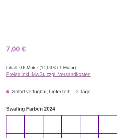
Regulärer Preis:
7,00 €
Inhalt:
0.5 Meter
(14,00 € / 1 Meter)
Preise inkl. MwSt. zzgl. Versandkosten
Sofort verfügbar, Lieferzeit: 1-3 Tage
auswählen
Swafing Farben 2024
altmint 000262 uni
altmint 000265 uni
altrosa 000435 uni
altrosa 000436 uni
anthrazit 000790 uni
aqua 000746 