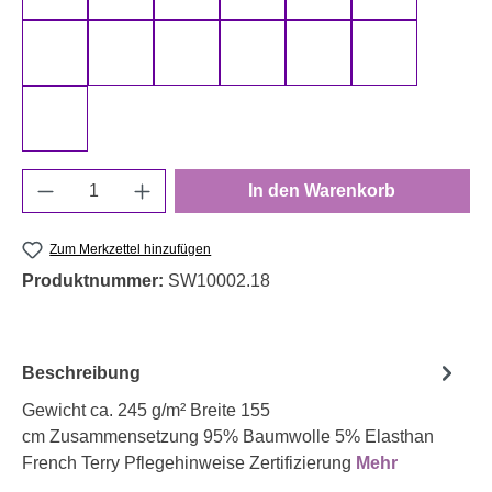
schwarz 000299 uni
senf 000313 uni
smaragd 000266 uni
smaragd 000267 uni
terracotta 000712 uni
türkis 000842
weiß 000011 uni
Produkt Anzahl: Gib den gewünschten Wert e
In den Warenkorb
Zum Merkzettel hinzufügen
Produktnummer:
SW10002.18
Beschreibung
Gewicht ca. 245 g/m² Breite 155
cm Zusammensetzung 95% Baumwolle 5% Elasthan
French Terry Pflegehinweise Zertifizierung
Mehr