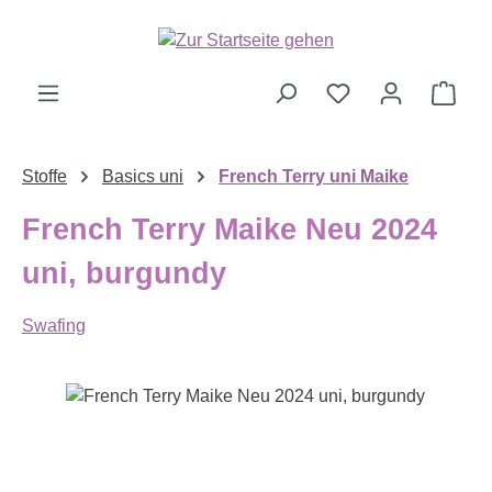
Zum Hauptinhalt springen
Ware
Stoffe
Basics uni
French Terry uni Maike
French Terry Maike Neu 2024
uni, burgundy
Swafing
Bildergalerie überspringen