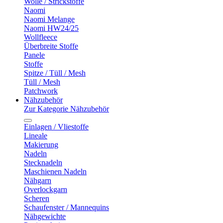
Wolle / Strickstoffe
Naomi
Naomi Melange
Naomi HW24/25
Wollfleece
Überbreite Stoffe
Panele
Stoffe
Spitze / Tüll / Mesh
Tüll / Mesh
Patchwork
Nähzubehör
Zur Kategorie Nähzubehör
Einlagen / Vliestoffe
Lineale
Makierung
Nadeln
Stecknadeln
Maschienen Nadeln
Nähgarn
Overlockgarn
Scheren
Schaufenster / Mannequins
Nähgewichte