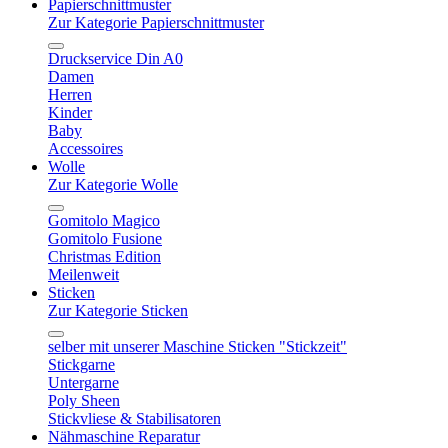
Papierschnittmuster
Zur Kategorie Papierschnittmuster
Druckservice Din A0
Damen
Herren
Kinder
Baby
Accessoires
Wolle
Zur Kategorie Wolle
Gomitolo Magico
Gomitolo Fusione
Christmas Edition
Meilenweit
Sticken
Zur Kategorie Sticken
selber mit unserer Maschine Sticken "Stickzeit"
Stickgarne
Untergarne
Poly Sheen
Stickvliese & Stabilisatoren
Nähmaschine Reparatur