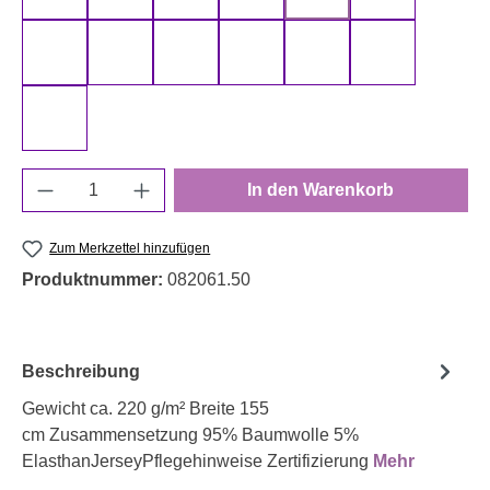
schwarz 000299 uni
senf 000313 uni
smaragd 000266 uni
smaragd 000267 uni
terracotta 000712 uni
türkis 000842
weiß 000011 uni
Produkt Anzahl: Gib den gewünschten Wert e
In den Warenkorb
Zum Merkzettel hinzufügen
Produktnummer:
082061.50
Beschreibung
Gewicht ca. 220 g/m² Breite 155
cm Zusammensetzung 95% Baumwolle 5%
ElasthanJerseyPflegehinweise Zertifizierung
Mehr