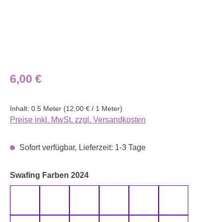
Regulärer Preis:
6,00 €
Inhalt:
0.5 Meter
(12,00 € / 1 Meter)
Preise inkl. MwSt. zzgl. Versandkosten
Sofort verfügbar, Lieferzeit: 1-3 Tage
auswählen
Swafing Farben 2024
altmint 000262 uni
altmint 000265 uni
altrosa 000435 uni
altrosa 000436 uni
anthrazit 000790 uni
aqua 000746 