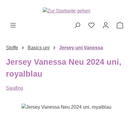
Zum Hauptinhalt springen
Ware
Stoffe
Basics uni
Jersey uni Vanessa
Jersey Vanessa Neu 2024 uni,
royalblau
Swafing
Bildergalerie überspringen