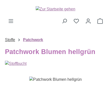
Zum Hauptinhalt springen
Ware
Stoffe
Patchwork
Patchwork Blumen hellgrün
Bildergalerie überspringen