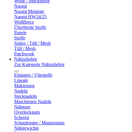
Wolle / Strickstoffe
Naomi
Naomi Melange
Naomi HW24/25
Wollfleece
Überbreite Stoffe
Panele
Stoffe
Spitze / Tüll / Mesh
Tüll / Mesh
Patchwork
Nähzubehör
Zur Kategorie Nähzubehör
Einlagen / Vliestoffe
Lineale
Makierung
Nadeln
Stecknadeln
Maschienen Nadeln
Nähgarn
Overlockgarn
Scheren
Schaufenster / Mannequins
Nähgewichte