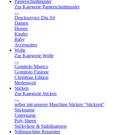
Papierschnittmuster
Zur Kategorie Papierschnittmuster
Druckservice Din A0
Damen
Herren
Kinder
Baby
Accessoires
Wolle
Zur Kategorie Wolle
Gomitolo Magico
Gomitolo Fusione
Christmas Edition
Meilenweit
Sticken
Zur Kategorie Sticken
selber mit unserer Maschine Sticken "Stickzeit"
Stickgarne
Untergarne
Poly Sheen
Stickvliese & Stabilisatoren
Nähmaschine Reparatur