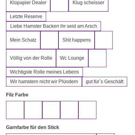
Klopapier Dealer
Klug scheisser
Klopapier Mafia
Letzte Reserve
Liebe Hamster Backen ihr seid am Arsch
Mein Schatz
Shit happens
Psssst Hamster Ware
Tatort Reiniger
Völlig von der Rolle
Wc Lounge
Wertpapier für Ei
Wichtigste Rolle meines Lebens
Wir hamstern nicht wir Plündern
gut für´s Geschäft
auswählen
Filz Farbe
beige
gelb
grau
rot
schwarz
auswählen
Garnfarbe für den Stick