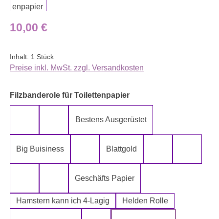
Regulärer Preis:
10,00 €
Inhalt:
1 Stück
Preise inkl. MwSt. zzgl. Versandkosten
auswählen
Filzbanderole für Toilettenpapier
Bestens Ausgerüstet
5-Lagig ich kann´s mir leisten
Alter spielt keine Rolle
Big Buisiness
Blattgold
Bitte bleiben sie während der gesamte
Die Rolle meines
Die letz
Geschäfts Papier
Fugen Reiniger
Fürn Arsch
Hamstern kann ich 4-Lagig
Helden Rolle