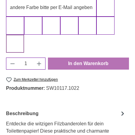
andere Farbe bitte per E-Mail angeben
gelb
gold
grau
grün
rot
schwarz
silber
weiß
Produkt Anzahl: Gib den gewünschten Wert e
In den Warenkorb
Zum Merkzettel hinzufügen
Produktnummer:
SW10117.1022
Beschreibung
Entdecke die witzigen Filzbanderolen für dein
Toilettenpapier! Diese praktische und charmante