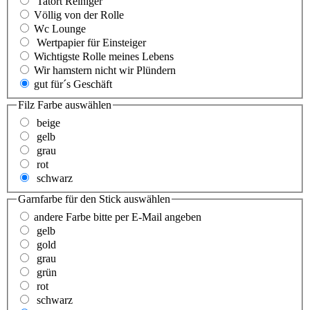
Tatort Reiniger
Völlig von der Rolle
Wc Lounge
Wertpapier für Einsteiger
Wichtigste Rolle meines Lebens
Wir hamstern nicht wir Plündern
gut für´s Geschäft
Filz Farbe
auswählen
beige
gelb
grau
rot
schwarz
Garnfarbe für den Stick
auswählen
andere Farbe bitte per E-Mail angeben
gelb
gold
grau
grün
rot
schwarz