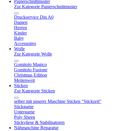
Papierschnittmuster
Zur Kategorie Papierschnittmuster
Druckservice Din A0
Damen
Herren
Kinder
Baby
Accessoires
Wolle
Zur Kategorie Wolle
Gomitolo Magico
Gomitolo Fusione
Christmas Edition
Meilenweit
Sticken
Zur Kategorie Sticken
selber mit unserer Maschine Sticken "Stickzeit"
Stickgarne
Untergarne
Poly Sheen
Stickvliese & Stabilisatoren
Nähmaschine Reparatur