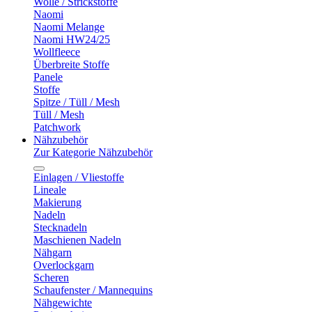
Wolle / Strickstoffe
Naomi
Naomi Melange
Naomi HW24/25
Wollfleece
Überbreite Stoffe
Panele
Stoffe
Spitze / Tüll / Mesh
Tüll / Mesh
Patchwork
Nähzubehör
Zur Kategorie Nähzubehör
Einlagen / Vliestoffe
Lineale
Makierung
Nadeln
Stecknadeln
Maschienen Nadeln
Nähgarn
Overlockgarn
Scheren
Schaufenster / Mannequins
Nähgewichte