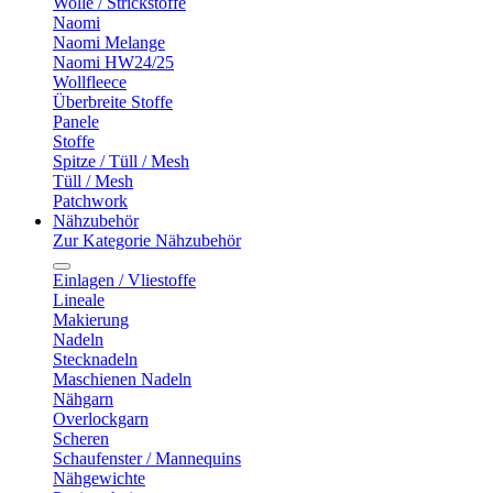
Wolle / Strickstoffe
Naomi
Naomi Melange
Naomi HW24/25
Wollfleece
Überbreite Stoffe
Panele
Stoffe
Spitze / Tüll / Mesh
Tüll / Mesh
Patchwork
Nähzubehör
Zur Kategorie Nähzubehör
Einlagen / Vliestoffe
Lineale
Makierung
Nadeln
Stecknadeln
Maschienen Nadeln
Nähgarn
Overlockgarn
Scheren
Schaufenster / Mannequins
Nähgewichte