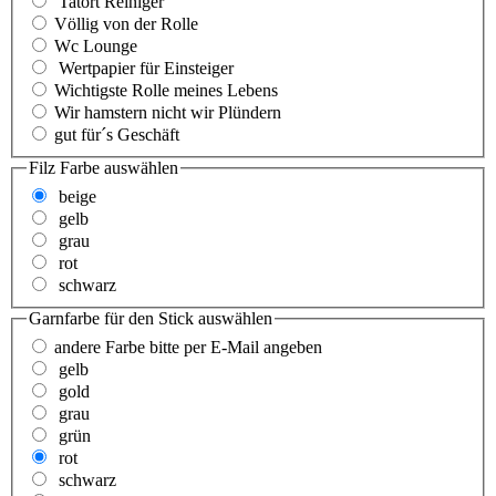
Tatort Reiniger
Völlig von der Rolle
Wc Lounge
Wertpapier für Einsteiger
Wichtigste Rolle meines Lebens
Wir hamstern nicht wir Plündern
gut für´s Geschäft
Filz Farbe
auswählen
beige
gelb
grau
rot
schwarz
Garnfarbe für den Stick
auswählen
andere Farbe bitte per E-Mail angeben
gelb
gold
grau
grün
rot
schwarz