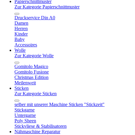
Papierschnittmuster
Zur Kategorie Papierschnittmuster
Druckservice Din A0
Damen
Herren
Kinder
Baby
Accessoires
Wolle
Zur Kategorie Wolle
Gomitolo Magico
Gomitolo Fusione
Christmas Edition
Meilenweit
Sticken
Zur Kategorie Sticken
selber mit unserer Maschine Sticken "Stickzeit"
Stickgarne
Untergarne
Poly Sheen
Stickvliese & Stabilisatoren
Nähmaschine Reparatur