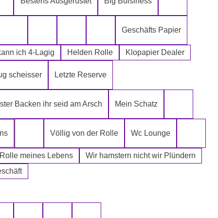
Bestens Ausgerüstet
Big Buisiness
ch kann´s mir leisten
Alter spielt keine Rolle
Bitte bleibe
Geschäfts Papier
Die Rolle meines Lebens
Die letzte Rolle aus dem Regal -EGAL-
Fugen Reiniger
Fürn Arsch
ann ich 4-Lagig
Helden Rolle
Klopapier Dealer
ug scheisser
Letzte Reserve
r Mafia
ter Backen ihr seid am Arsch
Mein Schatz
Psssst Ham
ens
Völlig von der Rolle
Wc Lounge
Tatort Reiniger
Wertpapi
 Rolle meines Lebens
Wir hamstern nicht wir Plündern
eschäft
uswählen