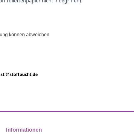
ion
Toilettenpapier nicht inbegriffen
).
llung können abweichen.
st @
stoffbucht.de
Informationen