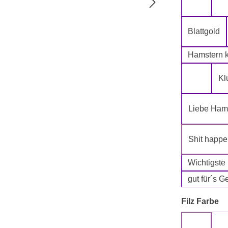
5-Lagig i
Blattgold
Hamstern k
Kl
Klopapie
Liebe Hams
Shit happ
Wichtigste
gut für´s G
a
Filz Farbe