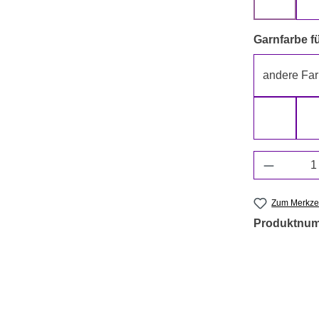
beige
Garnfarbe fü
andere Far
grün
Produkt 
Zum Merkzet
Produktnu