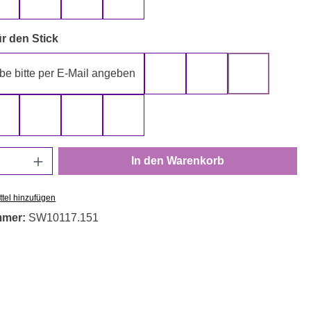
gelb
grau
rot
schwarz
auswählen
r den Stick
be bitte per E-Mail angeben
gelb
gold
grau
rot
schwarz
silber
weiß
Anzahl: Gib den gewünschten Wert ein oder
In den Warenkorb
tel hinzufügen
mmer:
SW10117.151