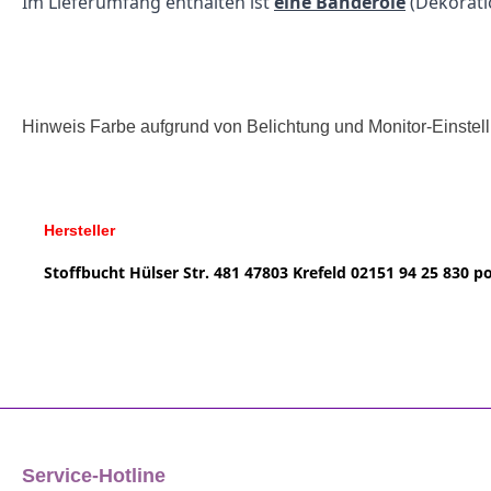
Im Lieferumfang enthalten ist
eine Banderole
(Dekorat
Hinweis Farbe aufgrund von Belichtung und Monitor-Einste
Hersteller
Stoffbucht
Hülser Str. 481
47803 Krefeld
02151 94 25 830
po
Service-Hotline