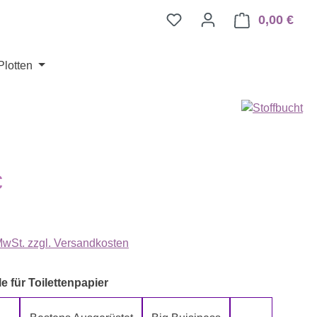
0,00 €
Ware
Plotten
eis:
€
 MwSt. zzgl. Versandkosten
auswählen
e für Toilettenpapier