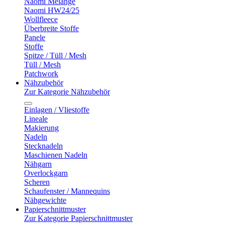
Naomi Melange
Naomi HW24/25
Wollfleece
Überbreite Stoffe
Panele
Stoffe
Spitze / Tüll / Mesh
Tüll / Mesh
Patchwork
Nähzubehör
Zur Kategorie Nähzubehör
Einlagen / Vliestoffe
Lineale
Makierung
Nadeln
Stecknadeln
Maschienen Nadeln
Nähgarn
Overlockgarn
Scheren
Schaufenster / Mannequins
Nähgewichte
Papierschnittmuster
Zur Kategorie Papierschnittmuster