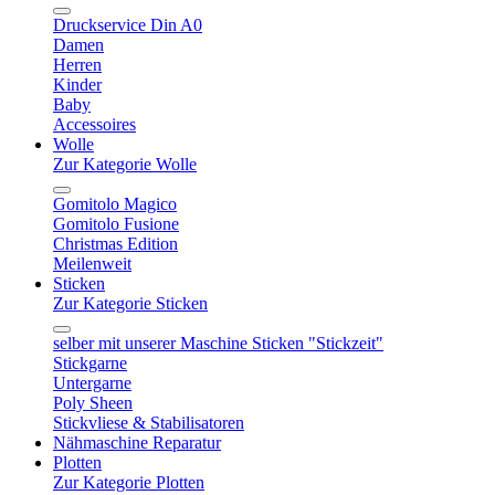
Druckservice Din A0
Damen
Herren
Kinder
Baby
Accessoires
Wolle
Zur Kategorie Wolle
Gomitolo Magico
Gomitolo Fusione
Christmas Edition
Meilenweit
Sticken
Zur Kategorie Sticken
selber mit unserer Maschine Sticken "Stickzeit"
Stickgarne
Untergarne
Poly Sheen
Stickvliese & Stabilisatoren
Nähmaschine Reparatur
Plotten
Zur Kategorie Plotten