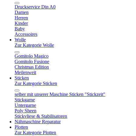
Druckservice Din A0
Damen
Herren
Kinder
Baby
Accessoires
Wolle
Zur Kategorie Wolle
Gomitolo Magico
Gomitolo Fusione
Christmas Edition
Meilenweit
Sticken
Zur Kategorie Sticken
selber mit unserer Maschine Sticken "Stickzeit"
Stickgarne
Untergarne
Poly Sheen
Stickvliese & Stabilisatoren
Nähmaschine Reparatur
Plotten
Zur Kategorie Plotten