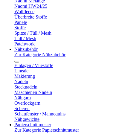
Naomi Melange
Naomi HW24/25
Wollfleece
Überbreite Stoffe
Panele
Stoffe
Spitze / Tüll / Mesh
Tüll / Mesh
Patchwork
Nähzubehör
Zur Kategorie Nähzubehör
Einlagen / Vliestoffe
Lineale
Makierung
Nadeln
Stecknadeln
Maschienen Nadeln
Nähgarn
Overlockgarn
Scheren
Schaufenster / Mannequins
Nähgewichte
Papierschnittmuster
Zur Kategorie Papierschnittmuster