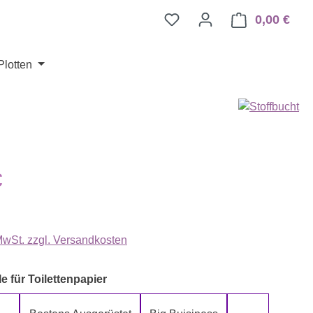
0,00 €
Ware
Plotten
eis:
€
 MwSt. zzgl. Versandkosten
auswählen
e für Toilettenpapier