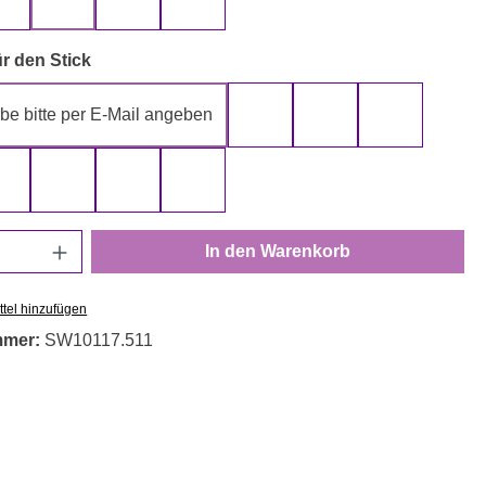
gelb
grau
rot
schwarz
auswählen
r den Stick
be bitte per E-Mail angeben
gelb
gold
grau
rot
schwarz
silber
weiß
Anzahl: Gib den gewünschten Wert ein oder
In den Warenkorb
tel hinzufügen
mmer:
SW10117.511