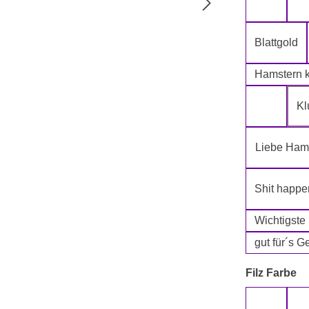
5-Lagig i
Blattgold
Hamstern k
Kl
Klopapie
Liebe Hams
Shit happe
Wichtigste
gut für´s G
a
Filz Farbe