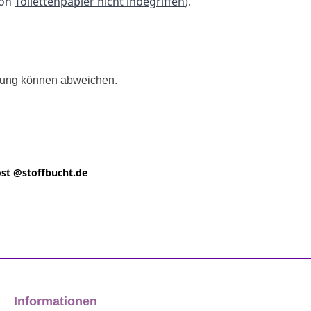
ion
Toilettenpapier nicht inbegriffen
).
llung können abweichen.
st @
stoffbucht.de
Informationen