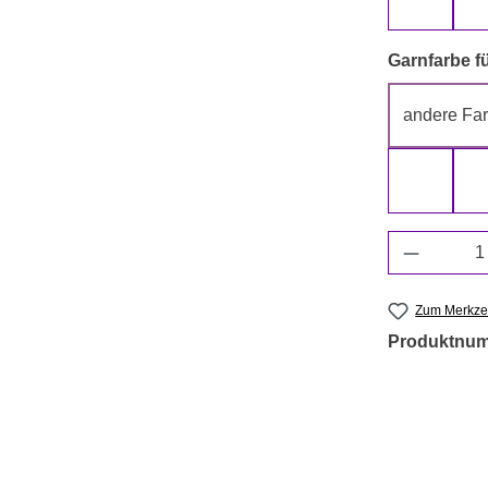
beige
Garnfarbe fü
andere Far
grün
Produkt 
Zum Merkzet
Produktnu