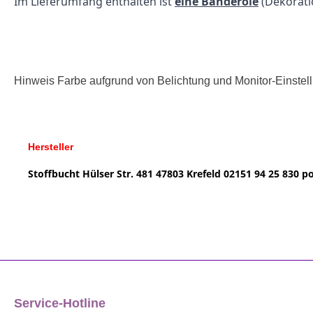
Im Lieferumfang enthalten ist
eine Banderole
(Dekorat
Hinweis Farbe aufgrund von Belichtung und Monitor-Einste
Hersteller
Stoffbucht
Hülser Str. 481
47803 Krefeld
02151 94 25 830
po
Service-Hotline