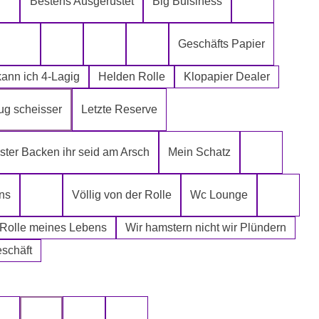
Bestens Ausgerüstet
Big Buisiness
ch kann´s mir leisten
Alter spielt keine Rolle
Bitte bleibe
Geschäfts Papier
Die Rolle meines Lebens
Die letzte Rolle aus dem Regal -EGAL-
Fugen Reiniger
Fürn Arsch
ann ich 4-Lagig
Helden Rolle
Klopapier Dealer
ug scheisser
Letzte Reserve
r Mafia
ter Backen ihr seid am Arsch
Mein Schatz
Psssst Ham
ns
Völlig von der Rolle
Wc Lounge
Tatort Reiniger
Wertpapi
 Rolle meines Lebens
Wir hamstern nicht wir Plündern
eschäft
uswählen