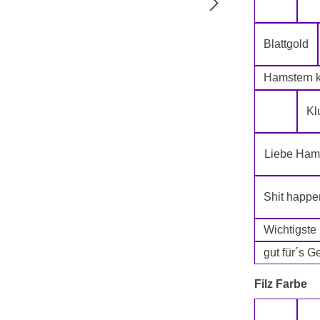
5-Lagig i
Blattgold
Hamstern k
Kl
Klopapie
Liebe Hams
Shit happe
Wichtigste
gut für´s G
a
Filz Farbe