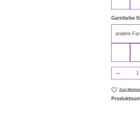
beige
Garnfarbe fü
andere Far
grün
Produkt 
Zum Merkzet
Produktnu