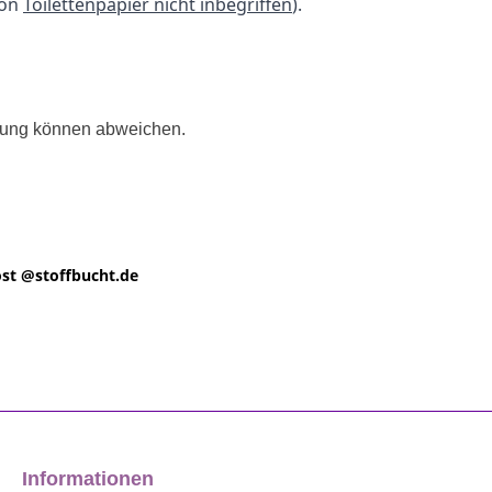
ion
Toilettenpapier nicht inbegriffen
).
llung können abweichen.
st @
stoffbucht.de
Informationen