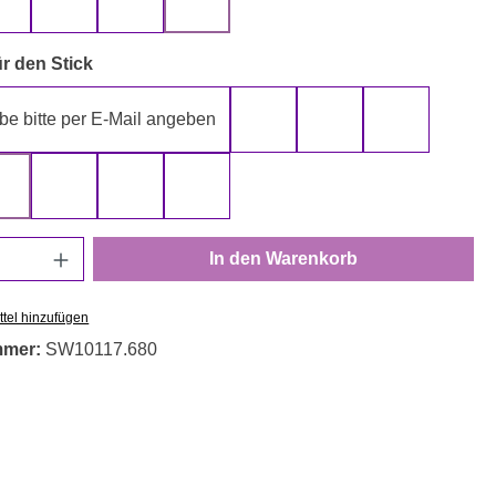
gelb
grau
rot
schwarz
auswählen
r den Stick
be bitte per E-Mail angeben
gelb
gold
grau
rot
schwarz
silber
weiß
Anzahl: Gib den gewünschten Wert ein oder
In den Warenkorb
tel hinzufügen
mmer:
SW10117.680