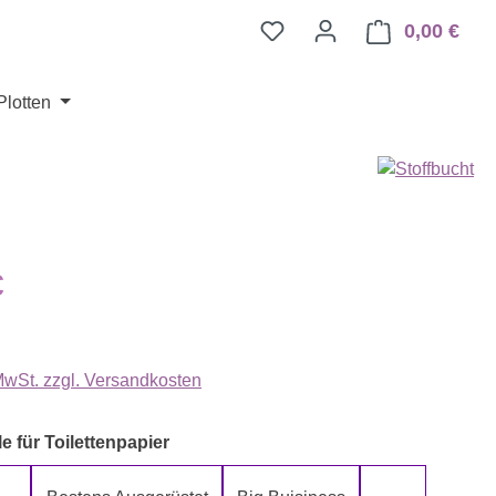
0,00 €
Ware
Plotten
eis:
€
 MwSt. zzgl. Versandkosten
auswählen
e für Toilettenpapier