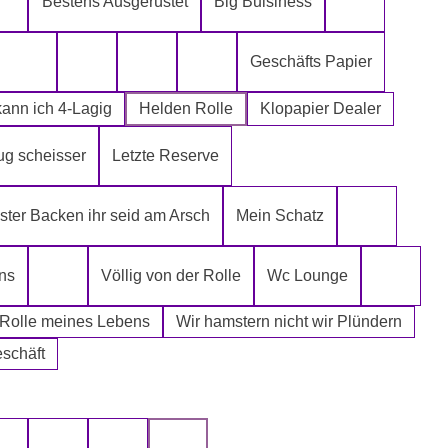
Bestens Ausgerüstet
Big Buisiness
ch kann´s mir leisten
Alter spielt keine Rolle
Bitte bleibe
Geschäfts Papier
Die Rolle meines Lebens
Die letzte Rolle aus dem Regal -EGAL-
Fugen Reiniger
Fürn Arsch
ann ich 4-Lagig
Helden Rolle
Klopapier Dealer
ug scheisser
Letzte Reserve
r Mafia
ter Backen ihr seid am Arsch
Mein Schatz
Psssst Ham
ns
Völlig von der Rolle
Wc Lounge
Tatort Reiniger
Wertpapi
 Rolle meines Lebens
Wir hamstern nicht wir Plündern
eschäft
uswählen