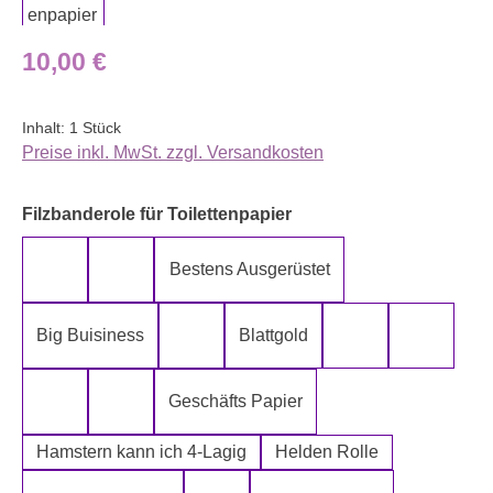
Regulärer Preis:
10,00 €
Inhalt:
1 Stück
Preise inkl. MwSt. zzgl. Versandkosten
auswählen
Filzbanderole für Toilettenpapier
Bestens Ausgerüstet
5-Lagig ich kann´s mir leisten
Alter spielt keine Rolle
Big Buisiness
Blattgold
Bitte bleiben sie während der gesamte
Die Rolle meines
Die letz
Geschäfts Papier
Fugen Reiniger
Fürn Arsch
Hamstern kann ich 4-Lagig
Helden Rolle