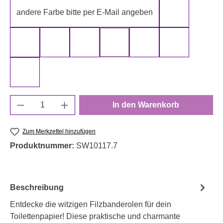
andere Farbe bitte per E-Mail angeben
gelb
gold
grau
grün
rot
schwarz
silber
weiß
Produkt Anzahl: Gib den gewünschten Wert e
In den Warenkorb
Zum Merkzettel hinzufügen
Produktnummer:
SW10117.7
Beschreibung
Entdecke die witzigen Filzbanderolen für dein
Toilettenpapier! Diese praktische und charmante