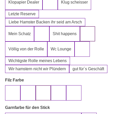
Klopapier Dealer
Klug scheisser
Klopapier Mafia
Letzte Reserve
Liebe Hamster Backen ihr seid am Arsch
Mein Schatz
Shit happens
Psssst Hamster Ware
Tatort Reiniger
Völlig von der Rolle
Wc Lounge
Wertpapier für Ei
Wichtigste Rolle meines Lebens
Wir hamstern nicht wir Plündern
gut für´s Geschäft
auswählen
Filz Farbe
beige
gelb
grau
rot
schwarz
auswählen
Garnfarbe für den Stick