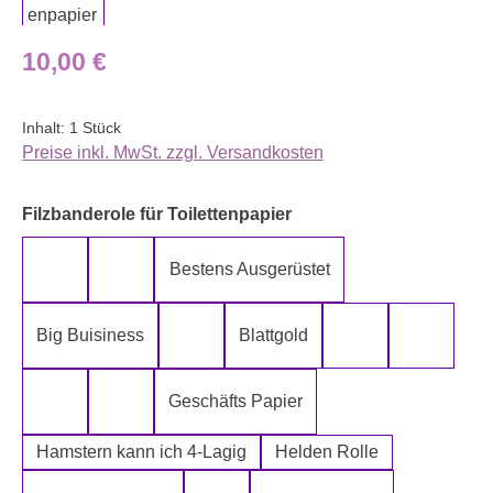
Regulärer Preis:
10,00 €
Inhalt:
1 Stück
Preise inkl. MwSt. zzgl. Versandkosten
auswählen
Filzbanderole für Toilettenpapier
Bestens Ausgerüstet
5-Lagig ich kann´s mir leisten
Alter spielt keine Rolle
Big Buisiness
Blattgold
Bitte bleiben sie während der gesamte
Die Rolle meines
Die letz
Geschäfts Papier
Fugen Reiniger
Fürn Arsch
Hamstern kann ich 4-Lagig
Helden Rolle