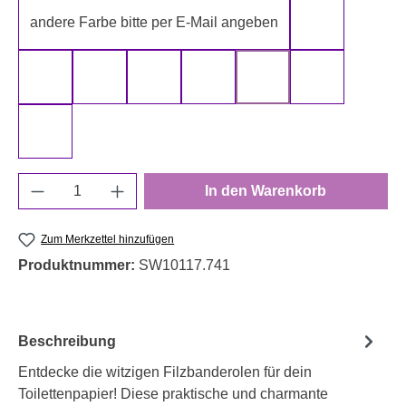
andere Farbe bitte per E-Mail angeben
gelb
gold
grau
grün
rot
schwarz
silber
weiß
Produkt Anzahl: Gib den gewünschten Wert e
In den Warenkorb
Zum Merkzettel hinzufügen
Produktnummer:
SW10117.741
Beschreibung
Entdecke die witzigen Filzbanderolen für dein
Toilettenpapier! Diese praktische und charmante