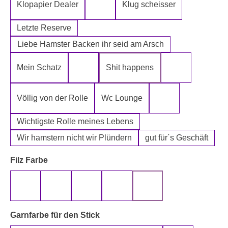
Klopapier Dealer
Klug scheisser
Klopapier Mafia
Letzte Reserve
Liebe Hamster Backen ihr seid am Arsch
Mein Schatz
Shit happens
Psssst Hamster Ware
Tatort Reinige
Völlig von der Rolle
Wc Lounge
Wertpapier für Ei
Wichtigste Rolle meines Lebens
Wir hamstern nicht wir Plündern
gut für´s Geschäft
auswählen
Filz Farbe
beige
gelb
grau
rot
schwarz
auswählen
Garnfarbe für den Stick