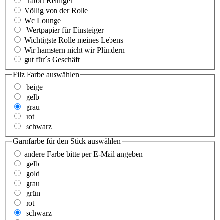
Tatort Reiniger
Völlig von der Rolle
Wc Lounge
Wertpapier für Einsteiger
Wichtigste Rolle meines Lebens
Wir hamstern nicht wir Plündern
gut für´s Geschäft
Filz Farbe
auswählen
beige
gelb
grau
rot
schwarz
Garnfarbe für den Stick
auswählen
andere Farbe bitte per E-Mail angeben
gelb
gold
grau
grün
rot
schwarz