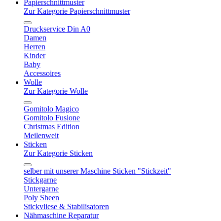
Papierschnittmuster
Zur Kategorie Papierschnittmuster
Druckservice Din A0
Damen
Herren
Kinder
Baby
Accessoires
Wolle
Zur Kategorie Wolle
Gomitolo Magico
Gomitolo Fusione
Christmas Edition
Meilenweit
Sticken
Zur Kategorie Sticken
selber mit unserer Maschine Sticken "Stickzeit"
Stickgarne
Untergarne
Poly Sheen
Stickvliese & Stabilisatoren
Nähmaschine Reparatur