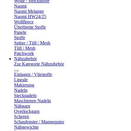
Wolle / Strickstoffe
Naomi
Naomi Melange
Naomi HW24/25
Wollfleece
Überbreite Stoffe
Panele
Stoffe
Spitze / Tüll / Mesh
Tüll / Mesh
Patchwork
Nähzubehör
Zur Kategorie Nähzubehör
Einlagen / Vliestoffe
Lineale
Makierung
Nadeln
Stecknadeln
Maschienen Nadeln
Nähgarn
Overlockgarn
Scheren
Schaufenster / Mannequins
Nähgewichte