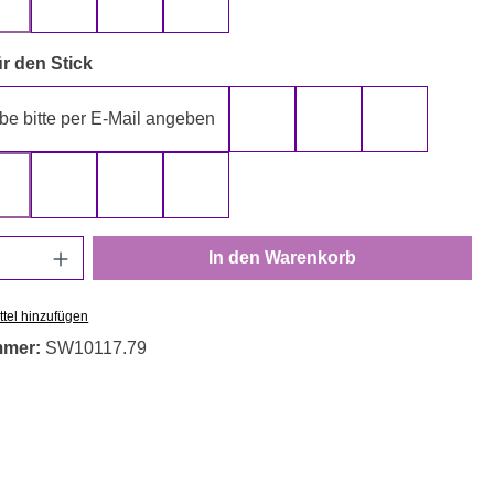
gelb
grau
rot
schwarz
auswählen
r den Stick
be bitte per E-Mail angeben
gelb
gold
grau
rot
schwarz
silber
weiß
Anzahl: Gib den gewünschten Wert ein oder
In den Warenkorb
tel hinzufügen
mmer:
SW10117.79