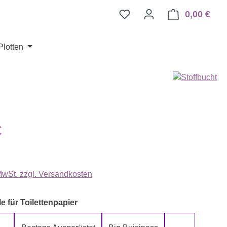
0,00 €
Ware
Plotten
eis:
€
 MwSt. zzgl. Versandkosten
auswählen
e für Toilettenpapier