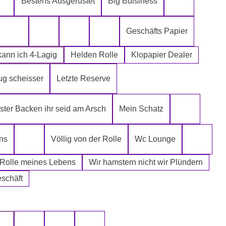
Bestens Ausgerüstet
Big Buisiness
ch kann´s mir leisten
Alter spielt keine Rolle
Bitte bleibe
Geschäfts Papier
Die Rolle meines Lebens
Die letzte Rolle aus dem Regal -EGAL-
Fugen Reiniger
Fürn Arsch
ann ich 4-Lagig
Helden Rolle
Klopapier Dealer
ug scheisser
Letzte Reserve
r Mafia
ter Backen ihr seid am Arsch
Mein Schatz
Psssst Ham
ns
Völlig von der Rolle
Wc Lounge
Tatort Reiniger
Wertpapi
 Rolle meines Lebens
Wir hamstern nicht wir Plündern
eschäft
uswählen