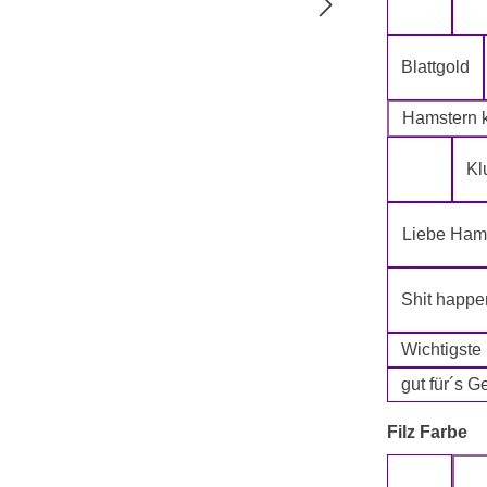
5-Lagig i
Blattgold
Hamstern k
Kl
Klopapie
Liebe Hams
Shit happe
Wichtigste
gut für´s G
a
Filz Farbe