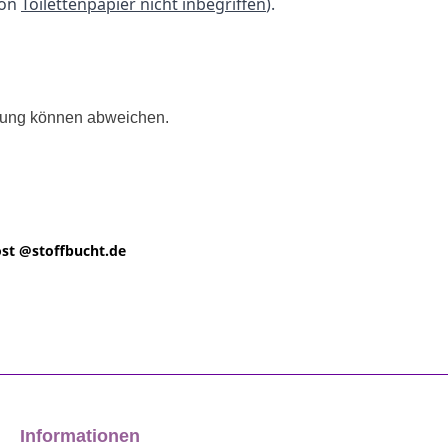
ion
Toilettenpapier nicht inbegriffen
).
llung können abweichen.
st @
stoffbucht.de
Informationen