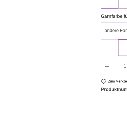
beige
Garnfarbe fü
andere Far
grün
Produkt 
Zum Merkzet
Produktnu