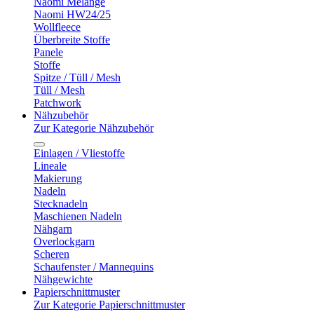
Naomi Melange
Naomi HW24/25
Wollfleece
Überbreite Stoffe
Panele
Stoffe
Spitze / Tüll / Mesh
Tüll / Mesh
Patchwork
Nähzubehör
Zur Kategorie Nähzubehör
Einlagen / Vliestoffe
Lineale
Makierung
Nadeln
Stecknadeln
Maschienen Nadeln
Nähgarn
Overlockgarn
Scheren
Schaufenster / Mannequins
Nähgewichte
Papierschnittmuster
Zur Kategorie Papierschnittmuster