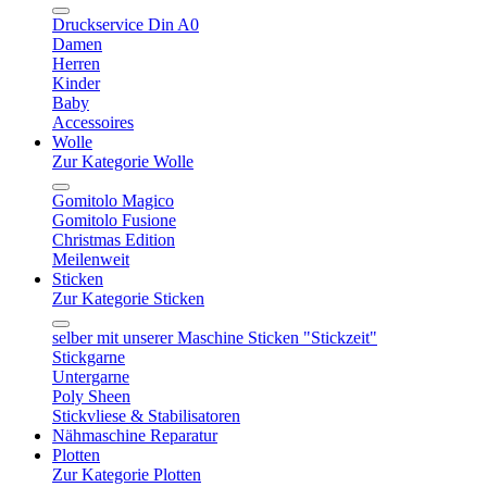
Druckservice Din A0
Damen
Herren
Kinder
Baby
Accessoires
Wolle
Zur Kategorie Wolle
Gomitolo Magico
Gomitolo Fusione
Christmas Edition
Meilenweit
Sticken
Zur Kategorie Sticken
selber mit unserer Maschine Sticken "Stickzeit"
Stickgarne
Untergarne
Poly Sheen
Stickvliese & Stabilisatoren
Nähmaschine Reparatur
Plotten
Zur Kategorie Plotten