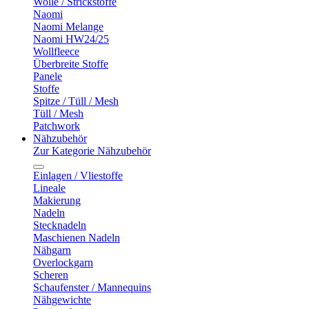
Wolle / Strickstoffe
Naomi
Naomi Melange
Naomi HW24/25
Wollfleece
Überbreite Stoffe
Panele
Stoffe
Spitze / Tüll / Mesh
Tüll / Mesh
Patchwork
Nähzubehör
Zur Kategorie Nähzubehör
Einlagen / Vliestoffe
Lineale
Makierung
Nadeln
Stecknadeln
Maschienen Nadeln
Nähgarn
Overlockgarn
Scheren
Schaufenster / Mannequins
Nähgewichte