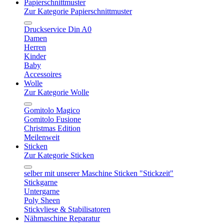
Papierschnittmuster
Zur Kategorie Papierschnittmuster
Druckservice Din A0
Damen
Herren
Kinder
Baby
Accessoires
Wolle
Zur Kategorie Wolle
Gomitolo Magico
Gomitolo Fusione
Christmas Edition
Meilenweit
Sticken
Zur Kategorie Sticken
selber mit unserer Maschine Sticken "Stickzeit"
Stickgarne
Untergarne
Poly Sheen
Stickvliese & Stabilisatoren
Nähmaschine Reparatur