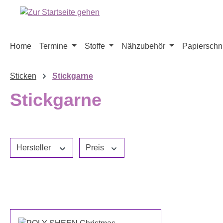
m Hauptinhalt springen
Zur Suche springen
Zur Hauptnavigation springen
Home
Termine
Stoffe
Nähzubehör
Papierschni
Sticken
Stickgarne
Stickgarne
Hersteller
Preis