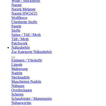
Wolle / Strickstoffe
Naomi
Naomi Melange
Naomi HW24/25
Wollfleece
Überbreite Stoffe
Panele
Stoffe
Spitze / Tüll / Mesh
Tüll / Mesh
Patchwork
Nähzubehör
Zur Kategorie Nähzubehör
Einlagen / Vliestoffe
Lineale
Makierung
Nadeln
Stecknadeln
Maschienen Nadeln
Nähgarn
Overlockgarn
Scheren
Schaufenster / Mannequins
Nähgewichte