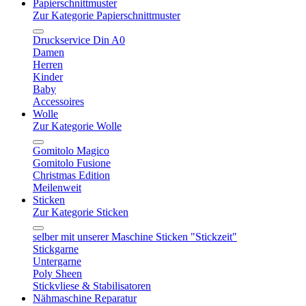
Papierschnittmuster
Zur Kategorie Papierschnittmuster
Druckservice Din A0
Damen
Herren
Kinder
Baby
Accessoires
Wolle
Zur Kategorie Wolle
Gomitolo Magico
Gomitolo Fusione
Christmas Edition
Meilenweit
Sticken
Zur Kategorie Sticken
selber mit unserer Maschine Sticken "Stickzeit"
Stickgarne
Untergarne
Poly Sheen
Stickvliese & Stabilisatoren
Nähmaschine Reparatur