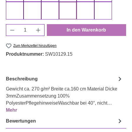
066 alt rosa
68 Rosa
147 Neongrün
150 Senfgelb
153 neon pink
154 Neonora
Produkt Anzahl: Gib den gewünschten Wert e
In den Warenkorb
Zum Merkzettel hinzufügen
Produktnummer:
SW10129.15
Beschreibung
Gewicht ca. 270 g/m² Breite ca.160 cm Material Dicke
3mmZusammensetzung 100%
PolyesterPflegehinweiseWaschbar bei 40°, nicht…
Mehr
Bewertungen