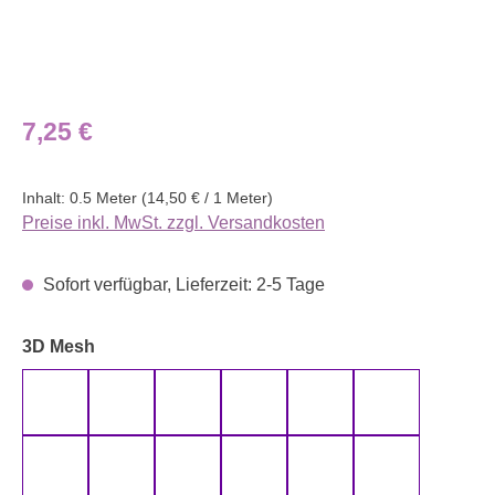
Regulärer Preis:
7,25 €
Inhalt:
0.5 Meter
(14,50 € / 1 Meter)
Preise inkl. MwSt. zzgl. Versandkosten
Sofort verfügbar, Lieferzeit: 2-5 Tage
auswählen
3D Mesh
000 Weiß
012 Rot
014 Schwarz
017 Grau
18 Mint
022 Tannengr
026 Bordeaux
027 Petrol
31 Lila
032 Koralle
033 Rost
043 Blau