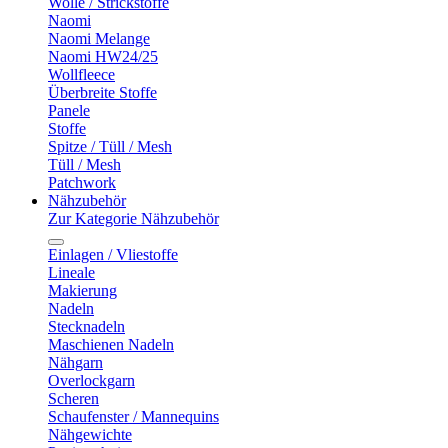
Wolle / Strickstoffe
Naomi
Naomi Melange
Naomi HW24/25
Wollfleece
Überbreite Stoffe
Panele
Stoffe
Spitze / Tüll / Mesh
Tüll / Mesh
Patchwork
Nähzubehör
Zur Kategorie Nähzubehör
Einlagen / Vliestoffe
Lineale
Makierung
Nadeln
Stecknadeln
Maschienen Nadeln
Nähgarn
Overlockgarn
Scheren
Schaufenster / Mannequins
Nähgewichte