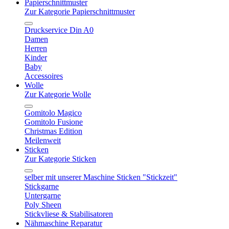
Papierschnittmuster
Zur Kategorie Papierschnittmuster
Druckservice Din A0
Damen
Herren
Kinder
Baby
Accessoires
Wolle
Zur Kategorie Wolle
Gomitolo Magico
Gomitolo Fusione
Christmas Edition
Meilenweit
Sticken
Zur Kategorie Sticken
selber mit unserer Maschine Sticken "Stickzeit"
Stickgarne
Untergarne
Poly Sheen
Stickvliese & Stabilisatoren
Nähmaschine Reparatur