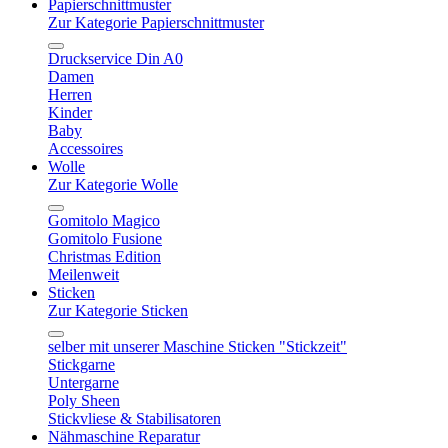
Papierschnittmuster
Zur Kategorie Papierschnittmuster
Druckservice Din A0
Damen
Herren
Kinder
Baby
Accessoires
Wolle
Zur Kategorie Wolle
Gomitolo Magico
Gomitolo Fusione
Christmas Edition
Meilenweit
Sticken
Zur Kategorie Sticken
selber mit unserer Maschine Sticken "Stickzeit"
Stickgarne
Untergarne
Poly Sheen
Stickvliese & Stabilisatoren
Nähmaschine Reparatur