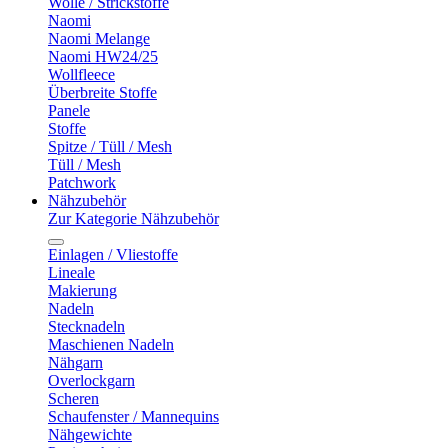
Wolle / Strickstoffe
Naomi
Naomi Melange
Naomi HW24/25
Wollfleece
Überbreite Stoffe
Panele
Stoffe
Spitze / Tüll / Mesh
Tüll / Mesh
Patchwork
Nähzubehör
Zur Kategorie Nähzubehör
Einlagen / Vliestoffe
Lineale
Makierung
Nadeln
Stecknadeln
Maschienen Nadeln
Nähgarn
Overlockgarn
Scheren
Schaufenster / Mannequins
Nähgewichte