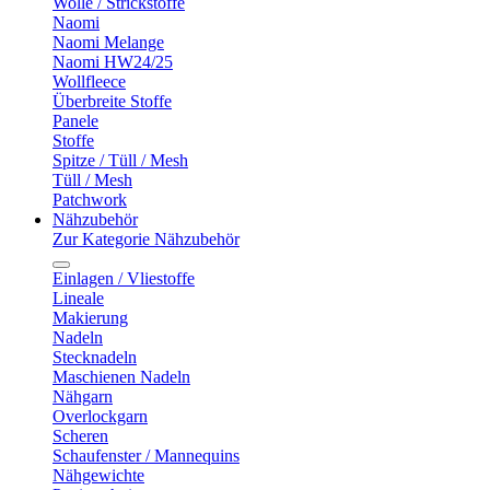
Wolle / Strickstoffe
Naomi
Naomi Melange
Naomi HW24/25
Wollfleece
Überbreite Stoffe
Panele
Stoffe
Spitze / Tüll / Mesh
Tüll / Mesh
Patchwork
Nähzubehör
Zur Kategorie Nähzubehör
Einlagen / Vliestoffe
Lineale
Makierung
Nadeln
Stecknadeln
Maschienen Nadeln
Nähgarn
Overlockgarn
Scheren
Schaufenster / Mannequins
Nähgewichte