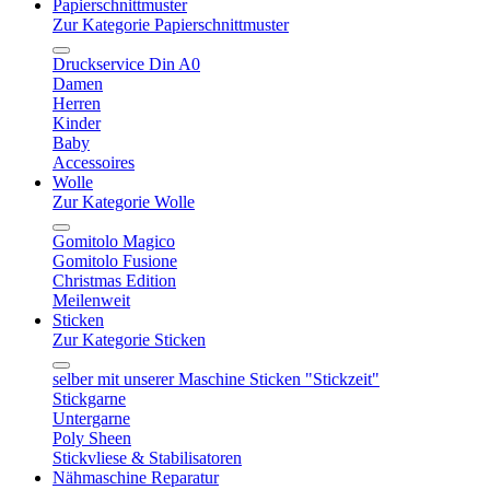
Papierschnittmuster
Zur Kategorie Papierschnittmuster
Druckservice Din A0
Damen
Herren
Kinder
Baby
Accessoires
Wolle
Zur Kategorie Wolle
Gomitolo Magico
Gomitolo Fusione
Christmas Edition
Meilenweit
Sticken
Zur Kategorie Sticken
selber mit unserer Maschine Sticken "Stickzeit"
Stickgarne
Untergarne
Poly Sheen
Stickvliese & Stabilisatoren
Nähmaschine Reparatur