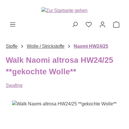
Zum Hauptinhalt springen
Ware
Stoffe
Wolle / Strickstoffe
Naomi HW24/25
Walk Naomi altrosa HW24/25
**gekochte Wolle**
Swafing
Bildergalerie überspringen