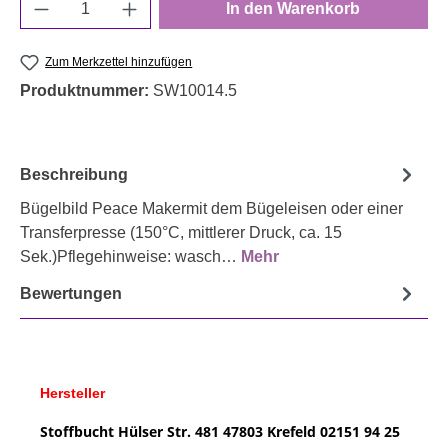
Produkt Anzahl: Gib den gewünschten Wert e
In den Warenkorb
Zum Merkzettel hinzufügen
Produktnummer:
SW10014.5
Beschreibung
Bügelbild Peace Makermit dem Bügeleisen oder einer
Transferpresse (150°C, mittlerer Druck, ca. 15
Sek.)Pflegehinweise: wasch…
Mehr
Bewertungen
Hersteller
Stoffbucht
Hülser Str. 481
47803 Krefeld
02151 94 25