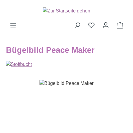
Zum Hauptinhalt springen
Ware
Bügelbild Peace Maker
Bildergalerie überspringen