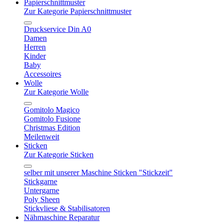
Papierschnittmuster
Zur Kategorie Papierschnittmuster
Druckservice Din A0
Damen
Herren
Kinder
Baby
Accessoires
Wolle
Zur Kategorie Wolle
Gomitolo Magico
Gomitolo Fusione
Christmas Edition
Meilenweit
Sticken
Zur Kategorie Sticken
selber mit unserer Maschine Sticken "Stickzeit"
Stickgarne
Untergarne
Poly Sheen
Stickvliese & Stabilisatoren
Nähmaschine Reparatur