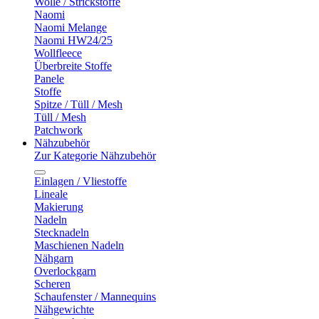
Wolle / Strickstoffe
Naomi
Naomi Melange
Naomi HW24/25
Wollfleece
Überbreite Stoffe
Panele
Stoffe
Spitze / Tüll / Mesh
Tüll / Mesh
Patchwork
Nähzubehör
Zur Kategorie Nähzubehör
Einlagen / Vliestoffe
Lineale
Makierung
Nadeln
Stecknadeln
Maschienen Nadeln
Nähgarn
Overlockgarn
Scheren
Schaufenster / Mannequins
Nähgewichte