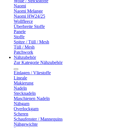
Wolle / Strickstoffe
Naomi
Naomi Melange
Naomi HW24/25
Wollfleece
Überbreite Stoffe
Panele
Stoffe
Spitze / Tüll / Mesh
Tüll / Mesh
Patchwork
Nähzubehör
Zur Kategorie Nähzubehör
Einlagen / Vliestoffe
Lineale
Makierung
Nadeln
Stecknadeln
Maschienen Nadeln
Nähgarn
Overlockgarn
Scheren
Schaufenster / Mannequins
Nähgewichte