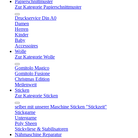
Papierschnittmuster
Zur Kategorie Papierschnittmuster
Druckservice Din A0
Damen
Herren
Kinder
Baby
Accessoires
Wolle
Zur Kategorie Wolle
Gomitolo Magico
Gomitolo Fusione
Christmas Edition
Meilenweit
Sticken
Zur Kategorie Sticken
selber mit unserer Maschine Sticken "Stickzeit"
Stickgarne
Untergarne
Poly Sheen
Stickvliese & Stabilisatoren
Nähmaschine Reparatur