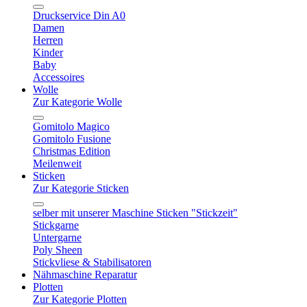
Druckservice Din A0
Damen
Herren
Kinder
Baby
Accessoires
Wolle
Zur Kategorie Wolle
Gomitolo Magico
Gomitolo Fusione
Christmas Edition
Meilenweit
Sticken
Zur Kategorie Sticken
selber mit unserer Maschine Sticken "Stickzeit"
Stickgarne
Untergarne
Poly Sheen
Stickvliese & Stabilisatoren
Nähmaschine Reparatur
Plotten
Zur Kategorie Plotten