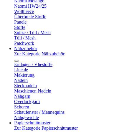
Naomi Melange
Naomi HW24/25
Wollfleece
Überbreite Stoffe
Panele
Stoffe
Spitze / Tüll / Mesh
Tüll / Mesh
Patchwork
Nähzubehör
Zur Kategorie Nähzubehör
Einlagen / Vliestoffe
Lineale
Makierung
Nadeln
Stecknadeln
Maschienen Nadeln
Nähgarn
Overlockgarn
Scheren
Schaufenster / Mannequins
Nähgewichte
Papierschnittmuster
Zur Kategorie Papierschnittmuster