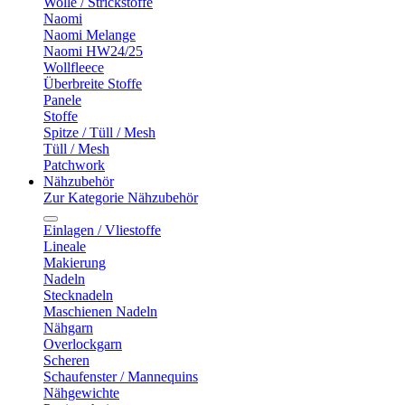
Wolle / Strickstoffe
Naomi
Naomi Melange
Naomi HW24/25
Wollfleece
Überbreite Stoffe
Panele
Stoffe
Spitze / Tüll / Mesh
Tüll / Mesh
Patchwork
Nähzubehör
Zur Kategorie Nähzubehör
Einlagen / Vliestoffe
Lineale
Makierung
Nadeln
Stecknadeln
Maschienen Nadeln
Nähgarn
Overlockgarn
Scheren
Schaufenster / Mannequins
Nähgewichte