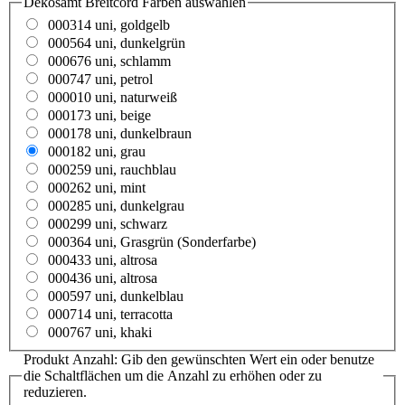
Dekosamt Breitcord Farben
auswählen
000314 uni, goldgelb
000564 uni, dunkelgrün
000676 uni, schlamm
000747 uni, petrol
000010 uni, naturweiß
000173 uni, beige
000178 uni, dunkelbraun
000182 uni, grau
000259 uni, rauchblau
000262 uni, mint
000285 uni, dunkelgrau
000299 uni, schwarz
000364 uni, Grasgrün (Sonderfarbe)
000433 uni, altrosa
000436 uni, altrosa
000597 uni, dunkelblau
000714 uni, terracotta
000767 uni, khaki
Produkt Anzahl: Gib den gewünschten Wert ein oder benutze
die Schaltflächen um die Anzahl zu erhöhen oder zu
reduzieren.