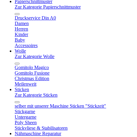
Papierschnittmuster
Zur Kategorie Papierschnittmuster
Druckservice Din A0
Damen
Herren
Kinder
Baby
Accessoires
Wolle
Zur Kategorie Wolle
Gomitolo Magico
Gomitolo Fusione
Christmas Edition
Meilenweit
Sticken
Zur Kategorie Sticken
selber mit unserer Maschine Sticken "Stickzeit"
Stickgarne
Untergarne
Poly Sheen
Stickvliese & Stabilisatoren
Nähmaschine Reparatur