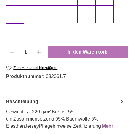
schwarz 000299 uni
senf 000313 uni
smaragd 000266 uni
smaragd 000267 uni
terracotta 000712 uni
türkis 000842
weiß 000011 uni
Produkt Anzahl: Gib den gewünschten Wert e
In den Warenkorb
Zum Merkzettel hinzufügen
Produktnummer:
082061.7
Beschreibung
Gewicht ca. 220 g/m² Breite 155
cm Zusammensetzung 95% Baumwolle 5%
ElasthanJerseyPflegehinweise Zertifizierung
Mehr