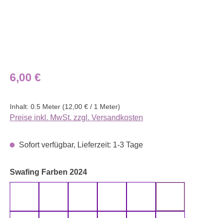
Regulärer Preis:
6,00 €
Inhalt:
0.5 Meter
(12,00 € / 1 Meter)
Preise inkl. MwSt. zzgl. Versandkosten
Sofort verfügbar, Lieferzeit: 1-3 Tage
auswählen
Swafing Farben 2024
altmint 000262 uni
altmint 000265 uni
altrosa 000435 uni
altrosa 000436 uni
anthrazit 000790 uni
aqua 000746 