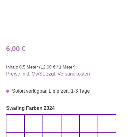
Regulärer Preis:
6,00 €
Inhalt:
0.5 Meter
(12,00 € / 1 Meter)
Preise inkl. MwSt. zzgl. Versandkosten
Sofort verfügbar, Lieferzeit: 1-3 Tage
auswählen
Swafing Farben 2024
altmint 000262 uni
altmint 000265 uni
altrosa 000435 uni
altrosa 000436 uni
anthrazit 000790 uni
aqua 000746 