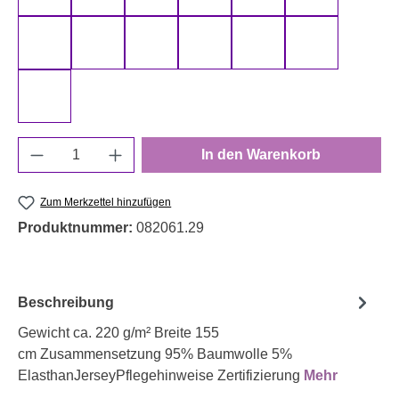
schwarz 000299 uni
senf 000313 uni
smaragd 000266 uni
smaragd 000267 uni
terracotta 000712 uni
türkis 000842
weiß 000011 uni
Produkt Anzahl: Gib den gewünschten Wert e
In den Warenkorb
Zum Merkzettel hinzufügen
Produktnummer:
082061.29
Beschreibung
Gewicht ca. 220 g/m² Breite 155
cm Zusammensetzung 95% Baumwolle 5%
ElasthanJerseyPflegehinweise Zertifizierung
Mehr