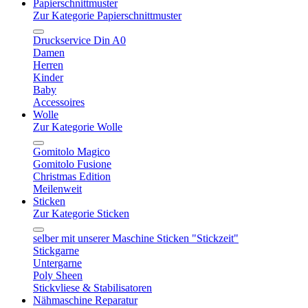
Papierschnittmuster
Zur Kategorie Papierschnittmuster
Druckservice Din A0
Damen
Herren
Kinder
Baby
Accessoires
Wolle
Zur Kategorie Wolle
Gomitolo Magico
Gomitolo Fusione
Christmas Edition
Meilenweit
Sticken
Zur Kategorie Sticken
selber mit unserer Maschine Sticken "Stickzeit"
Stickgarne
Untergarne
Poly Sheen
Stickvliese & Stabilisatoren
Nähmaschine Reparatur