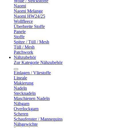
Wolle / Strickstoffe
Naomi
Naomi Melange
Naomi HW24/25
Wollfleece
Überbreite Stoffe
Panele
Stoffe
Spitze / Tüll / Mesh
Tüll / Mesh
Patchwork
Nähzubehör
Zur Kategorie Nähzubehör
Einlagen / Vliestoffe
Lineale
Makierung
Nadeln
Stecknadeln
Maschienen Nadeln
Nähgarn
Overlockgarn
Scheren
Schaufenster / Mannequins
Nähgewichte