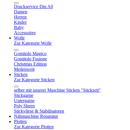
Druckservice Din A0
Damen
Herren
Kinder
Baby
Accessoires
Wolle
Zur Kategorie Wolle
Gomitolo Magico
Gomitolo Fusione
Christmas Edition
Meilenweit
Sticken
Zur Kategorie Sticken
selber mit unserer Maschine Sticken "Stickzeit"
Stickgarne
Untergarne
Poly Sheen
Stickvliese & Stabilisatoren
Nähmaschine Reparatur
Plotten
Zur Kategorie Plotten