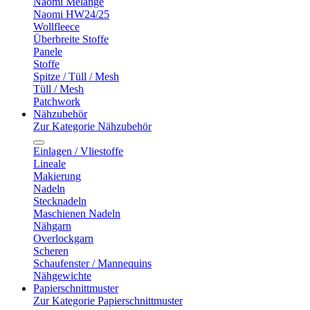
Naomi Melange
Naomi HW24/25
Wollfleece
Überbreite Stoffe
Panele
Stoffe
Spitze / Tüll / Mesh
Tüll / Mesh
Patchwork
Nähzubehör
Zur Kategorie Nähzubehör
Einlagen / Vliestoffe
Lineale
Makierung
Nadeln
Stecknadeln
Maschienen Nadeln
Nähgarn
Overlockgarn
Scheren
Schaufenster / Mannequins
Nähgewichte
Papierschnittmuster
Zur Kategorie Papierschnittmuster