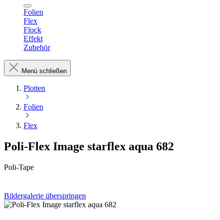
Folien
Flex
Flock
Effekt
Zubehör
Menü schließen
Plotten
Folien
Flex
Poli-Flex Image starflex aqua 682
Poli-Tape
Bildergalerie überspringen