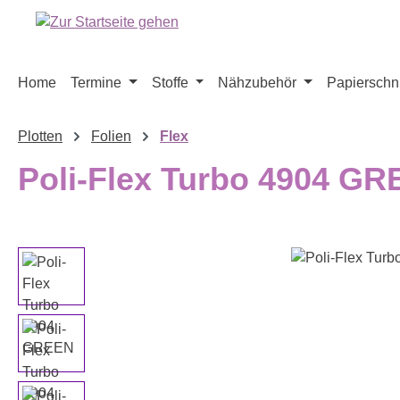
m Hauptinhalt springen
Zur Suche springen
Zur Hauptnavigation springen
Home
Termine
Stoffe
Nähzubehör
Papierschni
Plotten
Folien
Flex
Poli-Flex Turbo 4904 G
Bildergalerie überspringen