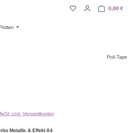
0,00 €
Ware
Plotten
Poli-Tape
eis:
 MwSt. zzgl. Versandkosten
auswählen
rbo Metallic & Effekt A4