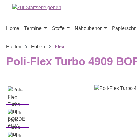
m Hauptinhalt springen
Zur Suche springen
Zur Hauptnavigation springen
Home
Termine
Stoffe
Nähzubehör
Papierschni
Plotten
Folien
Flex
Poli-Flex Turbo 4909 
Bildergalerie überspringen