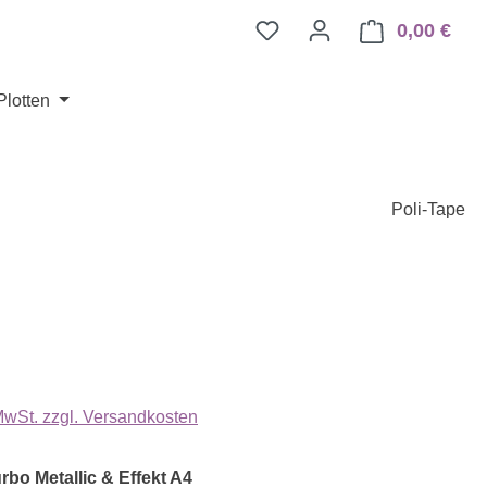
0,00 €
Ware
Plotten
Poli-Tape
eis:
 MwSt. zzgl. Versandkosten
auswählen
rbo Metallic & Effekt A4