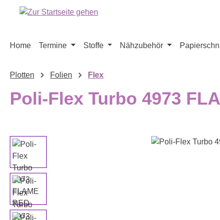
m Hauptinhalt springen
Zur Suche springen
Zur Hauptnavigation springen
Home
Termine
Stoffe
Nähzubehör
Papierschni
Plotten
Folien
Flex
Poli-Flex Turbo 4973 F
Bildergalerie überspringen