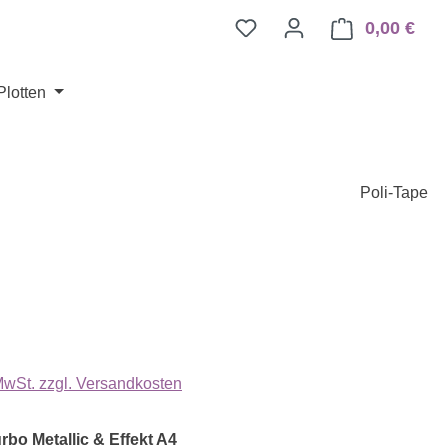
0,00 €
Ware
Plotten
Poli-Tape
eis:
 MwSt. zzgl. Versandkosten
auswählen
rbo Metallic & Effekt A4