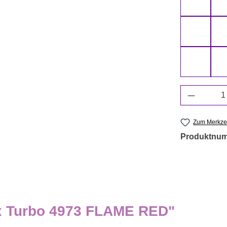
4965 S
4982 C
6997 LI
Produkt 
Zum Merkzet
Produktnu
ex Turbo 4973 FLAME RED"