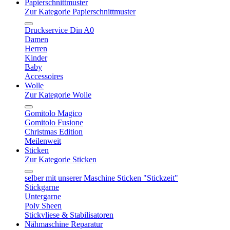
Papierschnittmuster
Zur Kategorie Papierschnittmuster
Druckservice Din A0
Damen
Herren
Kinder
Baby
Accessoires
Wolle
Zur Kategorie Wolle
Gomitolo Magico
Gomitolo Fusione
Christmas Edition
Meilenweit
Sticken
Zur Kategorie Sticken
selber mit unserer Maschine Sticken "Stickzeit"
Stickgarne
Untergarne
Poly Sheen
Stickvliese & Stabilisatoren
Nähmaschine Reparatur