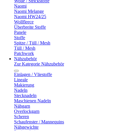
Wolle / Strickstoffe
Naomi
Naomi Melange
Naomi HW24/25
Wollfleece
Überbreite Stoffe
Panele
Stoffe
Spitze / Tüll / Mesh
Tüll / Mesh
Patchwork
Nähzubehör
Zur Kategorie Nähzubehör
Einlagen / Vliestoffe
Lineale
Makierung
Nadeln
Stecknadeln
Maschienen Nadeln
Nähgarn
Overlockgarn
Scheren
Schaufenster / Mannequins
Nähgewichte