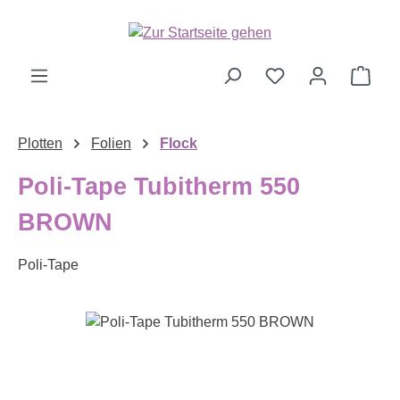
Zum Hauptinhalt springen
Ware
Plotten
Folien
Flock
Poli-Tape Tubitherm 550
BROWN
Poli-Tape
Bildergalerie überspringen