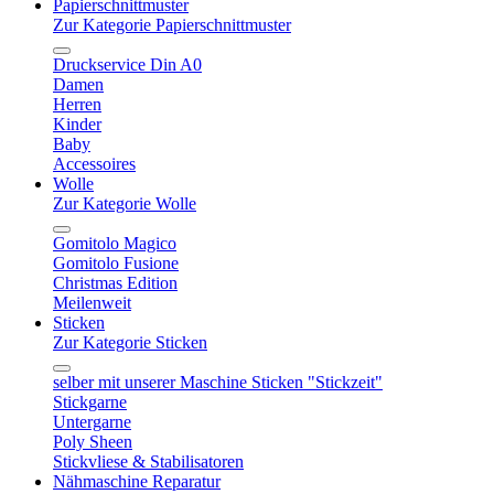
Papierschnittmuster
Zur Kategorie Papierschnittmuster
Druckservice Din A0
Damen
Herren
Kinder
Baby
Accessoires
Wolle
Zur Kategorie Wolle
Gomitolo Magico
Gomitolo Fusione
Christmas Edition
Meilenweit
Sticken
Zur Kategorie Sticken
selber mit unserer Maschine Sticken "Stickzeit"
Stickgarne
Untergarne
Poly Sheen
Stickvliese & Stabilisatoren
Nähmaschine Reparatur