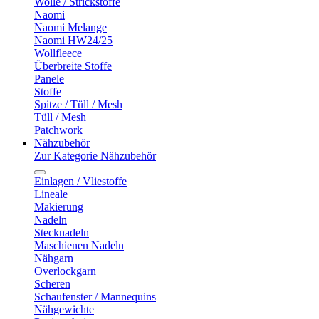
Wolle / Strickstoffe
Naomi
Naomi Melange
Naomi HW24/25
Wollfleece
Überbreite Stoffe
Panele
Stoffe
Spitze / Tüll / Mesh
Tüll / Mesh
Patchwork
Nähzubehör
Zur Kategorie Nähzubehör
Einlagen / Vliestoffe
Lineale
Makierung
Nadeln
Stecknadeln
Maschienen Nadeln
Nähgarn
Overlockgarn
Scheren
Schaufenster / Mannequins
Nähgewichte