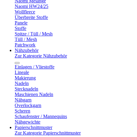
Naomi Melange
Naomi HW24/25
Wollfleece
Überbreite Stoffe
Panele
Stoffe
Spitze / Tüll / Mesh
Tüll / Mesh
Patchwork
Nähzubehör
Zur Kategorie Nähzubehör
Einlagen / Vliestoffe
Lineale
Makierung
Nadeln
Stecknadeln
Maschienen Nadeln
Nähgarn
Overlockgarn
Scheren
Schaufenster / Mannequins
Nähgewichte
Papierschnittmuster
Zur Kategorie Papierschnittmuster