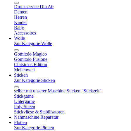
Druckservice Din A0
Damen
Herren
Kinder
Baby
Accessoires
Wolle
Zur Kategorie Wolle
Gomitolo Magico
Gomitolo Fusione
Christmas Edition
Meilenweit
Sticken
Zur Kategorie Sticken
selber mit unserer Maschine Sticken "Stickzeit"
Stickgarne
Untergarne
Poly Sheen
Stickvliese & Stabilisatoren
Nähmaschine Reparatur
Plotten
Zur Kategorie Plotten