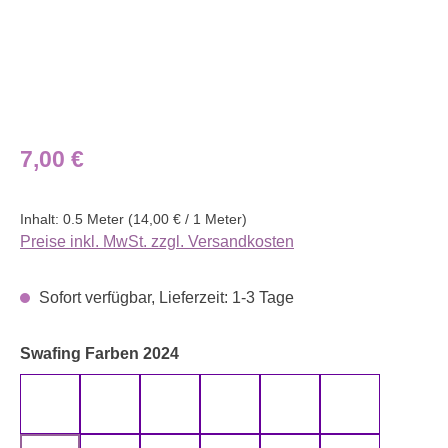
Regulärer Preis:
7,00 €
Inhalt:
0.5 Meter
(14,00 € / 1 Meter)
Preise inkl. MwSt. zzgl. Versandkosten
Sofort verfügbar, Lieferzeit: 1-3 Tage
auswählen
Swafing Farben 2024
altmint 000262 uni
altmint 000265 uni
altrosa 000435 uni
altrosa 000436 uni
anthrazit 000790 uni
aqua 000746 