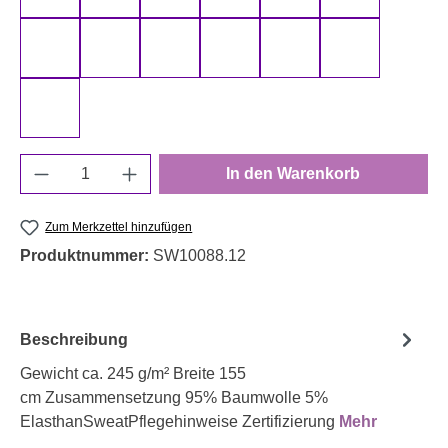
schwarz 000299 uni
senf 000313 uni
smaragd 000266 uni
smaragd 000267 uni
terracotta 000712 uni
türkis 000842
weiß 000011 uni
Produkt Anzahl: Gib den gewünschten Wert e
In den Warenkorb
Zum Merkzettel hinzufügen
Produktnummer:
SW10088.12
Beschreibung
Gewicht ca. 245 g/m² Breite 155
cm Zusammensetzung 95% Baumwolle 5%
ElasthanSweatPflegehinweise Zertifizierung
Mehr