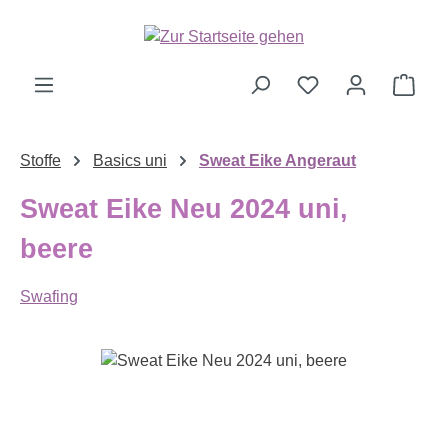
Zum Hauptinhalt springen
Ware
Stoffe
Basics uni
Sweat Eike Angeraut
Sweat Eike Neu 2024 uni,
beere
Swafing
Bildergalerie überspringen