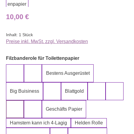
Regulärer Preis:
10,00 €
Inhalt:
1 Stück
Preise inkl. MwSt. zzgl. Versandkosten
auswählen
Filzbanderole für Toilettenpapier
Bestens Ausgerüstet
5-Lagig ich kann´s mir leisten
Alter spielt keine Rolle
Big Buisiness
Blattgold
Bitte bleiben sie während der gesamte
Die Rolle meines
Die letz
Geschäfts Papier
Fugen Reiniger
Fürn Arsch
Hamstern kann ich 4-Lagig
Helden Rolle