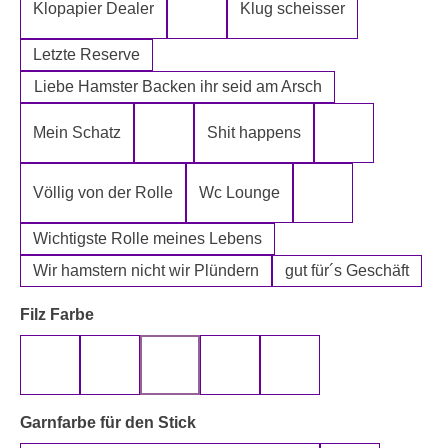
Klopapier Dealer
Klug scheisser
Klopapier Mafia
Letzte Reserve
Liebe Hamster Backen ihr seid am Arsch
Mein Schatz
Shit happens
Psssst Hamster Ware
Tatort Reiniger
Völlig von der Rolle
Wc Lounge
Wertpapier für Ei
Wichtigste Rolle meines Lebens
Wir hamstern nicht wir Plündern
gut für´s Geschäft
auswählen
Filz Farbe
beige
gelb
grau
rot
schwarz
auswählen
Garnfarbe für den Stick