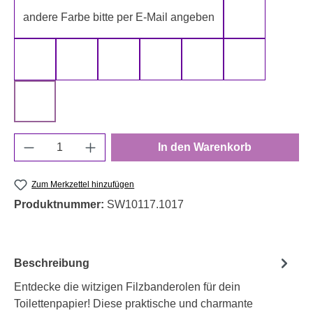
andere Farbe bitte per E-Mail angeben
gelb
gold
grau
grün
rot
schwarz
silber
weiß
Produkt Anzahl: Gib den gewünschten Wert e
In den Warenkorb
Zum Merkzettel hinzufügen
Produktnummer:
SW10117.1017
Beschreibung
Entdecke die witzigen Filzbanderolen für dein
Toilettenpapier! Diese praktische und charmante