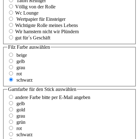
Tatort Reiniger
Völlig von der Rolle
Wc Lounge
Wertpapier für Einsteiger
Wichtigste Rolle meines Lebens
Wir hamstern nicht wir Plündern
gut für´s Geschäft
Filz Farbe
auswählen
beige
gelb
grau
rot
schwarz
Garnfarbe für den Stick
auswählen
andere Farbe bitte per E-Mail angeben
gelb
gold
grau
grün
rot
schwarz