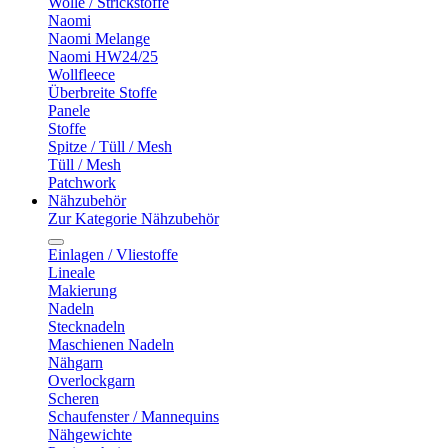
Wolle / Strickstoffe
Naomi
Naomi Melange
Naomi HW24/25
Wollfleece
Überbreite Stoffe
Panele
Stoffe
Spitze / Tüll / Mesh
Tüll / Mesh
Patchwork
Nähzubehör
Zur Kategorie Nähzubehör
Einlagen / Vliestoffe
Lineale
Makierung
Nadeln
Stecknadeln
Maschienen Nadeln
Nähgarn
Overlockgarn
Scheren
Schaufenster / Mannequins
Nähgewichte