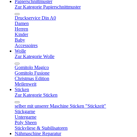
Papierschnittmuster
Zur Kategorie Papierschnittmuster
Druckservice Din A0
Damen
Herren
Kinder
Baby
Accessoires
Wolle
Zur Kategorie Wolle
Gomitolo Magico
Gomitolo Fusione
Christmas Edition
Meilenweit
Sticken
Zur Kategorie Sticken
selber mit unserer Maschine Sticken "Stickzeit"
Stickgarne
Untergarne
Poly Sheen
Stickvliese & Stabilisatoren
Nähmaschine Reparatur