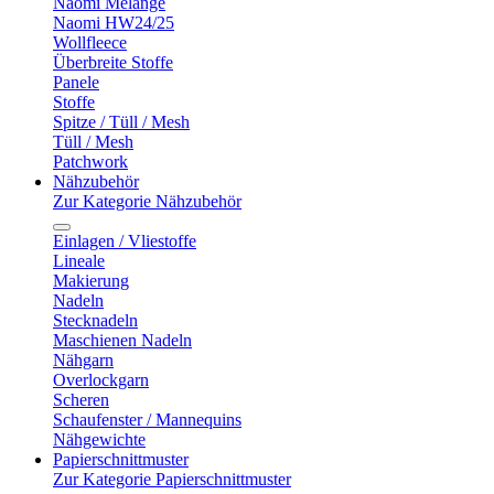
Naomi Melange
Naomi HW24/25
Wollfleece
Überbreite Stoffe
Panele
Stoffe
Spitze / Tüll / Mesh
Tüll / Mesh
Patchwork
Nähzubehör
Zur Kategorie Nähzubehör
Einlagen / Vliestoffe
Lineale
Makierung
Nadeln
Stecknadeln
Maschienen Nadeln
Nähgarn
Overlockgarn
Scheren
Schaufenster / Mannequins
Nähgewichte
Papierschnittmuster
Zur Kategorie Papierschnittmuster