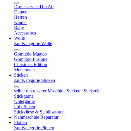
Druckservice Din A0
Damen
Herren
Kinder
Baby
Accessoires
Wolle
Zur Kategorie Wolle
Gomitolo Magico
Gomitolo Fusione
Christmas Edition
Meilenweit
Sticken
Zur Kategorie Sticken
selber mit unserer Maschine Sticken "Stickzeit"
Stickgarne
Untergarne
Poly Sheen
Stickvliese & Stabilisatoren
Nähmaschine Reparatur
Plotten
Zur Kategorie Plotten