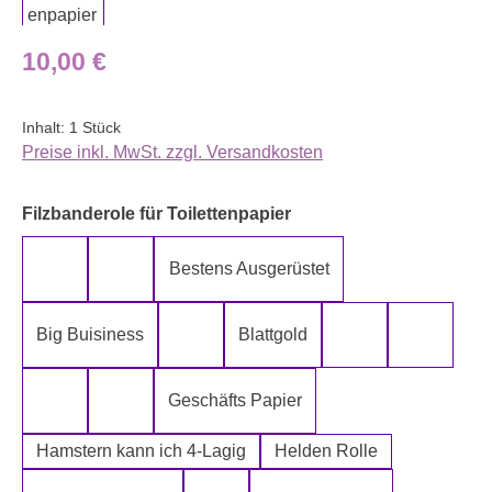
Regulärer Preis:
10,00 €
Inhalt:
1 Stück
Preise inkl. MwSt. zzgl. Versandkosten
auswählen
Filzbanderole für Toilettenpapier
Bestens Ausgerüstet
5-Lagig ich kann´s mir leisten
Alter spielt keine Rolle
Big Buisiness
Blattgold
Bitte bleiben sie während der gesamte
Die Rolle meines
Die letz
Geschäfts Papier
Fugen Reiniger
Fürn Arsch
Hamstern kann ich 4-Lagig
Helden Rolle