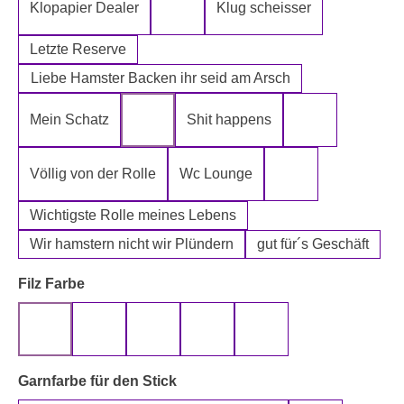
Klopapier Dealer
Klug scheisser
Klopapier Mafia
Letzte Reserve
Liebe Hamster Backen ihr seid am Arsch
Mein Schatz
Shit happens
Psssst Hamster Ware
Tatort Reiniger
Völlig von der Rolle
Wc Lounge
Wertpapier für Ei
Wichtigste Rolle meines Lebens
Wir hamstern nicht wir Plündern
gut für´s Geschäft
auswählen
Filz Farbe
beige
gelb
grau
rot
schwarz
auswählen
Garnfarbe für den Stick