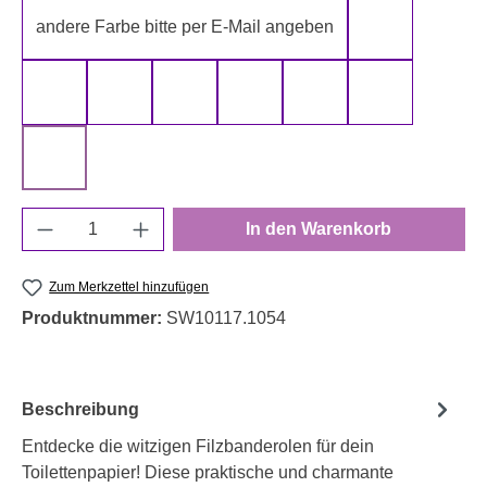
andere Farbe bitte per E-Mail angeben
gelb
gold
grau
grün
rot
schwarz
silber
weiß
Produkt Anzahl: Gib den gewünschten Wert e
In den Warenkorb
Zum Merkzettel hinzufügen
Produktnummer:
SW10117.1054
Beschreibung
Entdecke die witzigen Filzbanderolen für dein
Toilettenpapier! Diese praktische und charmante