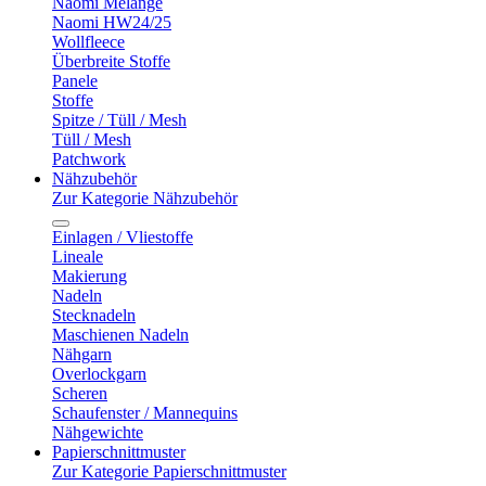
Naomi Melange
Naomi HW24/25
Wollfleece
Überbreite Stoffe
Panele
Stoffe
Spitze / Tüll / Mesh
Tüll / Mesh
Patchwork
Nähzubehör
Zur Kategorie Nähzubehör
Einlagen / Vliestoffe
Lineale
Makierung
Nadeln
Stecknadeln
Maschienen Nadeln
Nähgarn
Overlockgarn
Scheren
Schaufenster / Mannequins
Nähgewichte
Papierschnittmuster
Zur Kategorie Papierschnittmuster