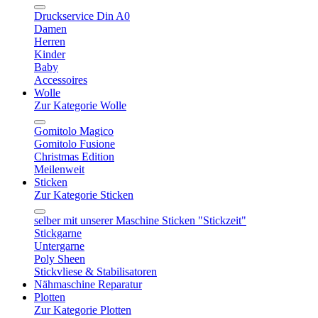
Druckservice Din A0
Damen
Herren
Kinder
Baby
Accessoires
Wolle
Zur Kategorie Wolle
Gomitolo Magico
Gomitolo Fusione
Christmas Edition
Meilenweit
Sticken
Zur Kategorie Sticken
selber mit unserer Maschine Sticken "Stickzeit"
Stickgarne
Untergarne
Poly Sheen
Stickvliese & Stabilisatoren
Nähmaschine Reparatur
Plotten
Zur Kategorie Plotten